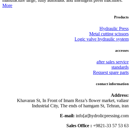
manufacture large, fully automatic and intellige
More
Logic va
Khavaran St, In Front of Imam Reza’s f
Industrial City, The ends of ha
E-mail:
info[at]
Sales Office 