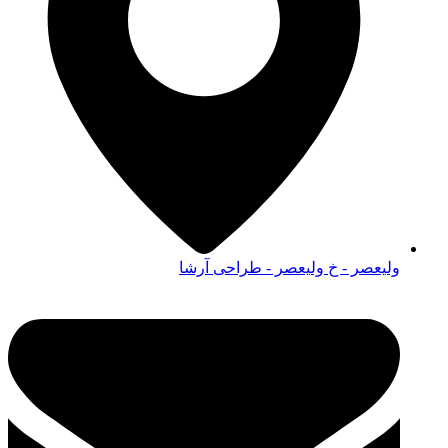
یعصر - طراحی آرشا