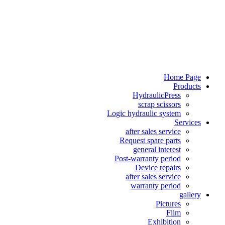
Hydrau
scrap
Logic hydrauli
after sale
Request sp
general
Post-warrant
Device
after sale
warrant
Ex