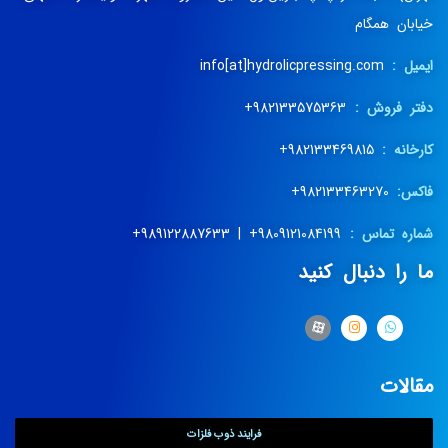
خیابان همگام
ایمیل :
info[at]hydrolicpressing.com
دفتر فروش :
982133575363+
کارخانه :
982133469815+
فاکس:
982133463270+
شماره تماس :
9809121084199+ | 989122887633+
ما را دنبال کنید
مقالات
فرایند ذوب فلزات