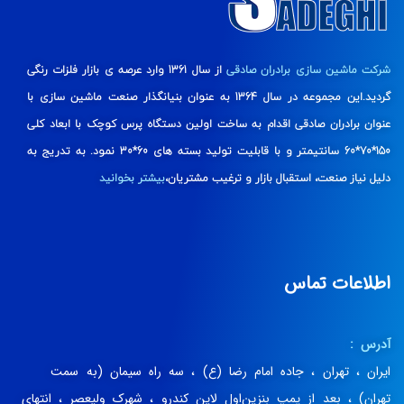
شرکت ماشین سازی برادران صادقی
از سال 1361 وارد عرصه ی بازار فلزات رنگی
گردید.این مجموعه در سال 1364 به عنوان بنیانگذار صنعت ماشین سازی با
عنوان برادران صادقی اقدام به ساخت اولین دستگاه پرس کوچک با ابعاد کلی
150*70*60 سانتیمتر و با قابلیت تولید بسته های 60*30 نمود. به تدریج به
دلیل نیاز صنعت، استقبال بازار و ترغیب مشتریان،
بیشتر بخوانید
اطلاعات تماس
آدرس :
ایران ، تهران ، جاده امام رضا (ع) ، سه راه سیمان (به سمت
تهران) ، بعد از پمپ بنزین‌اول لاین کندرو ، شهرک ولیعصر ، انتهای