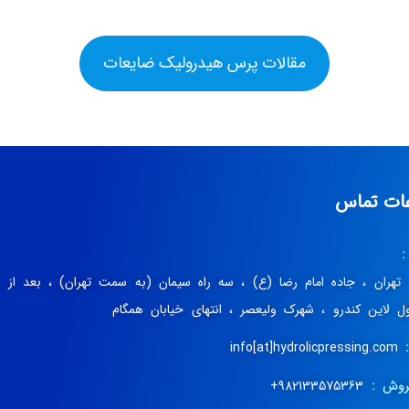
مقالات پرس هیدرولیک ضایعات
عات تماس
:
، تهران ، جاده امام رضا (ع) ، سه راه سیمان (به سمت تهران) ، بعد از 
اول لاین کندرو ، شهرک ولیعصر ، انتهای خیابان همگام
info[at]hydrolicpressing.com
روش :
982133575363+