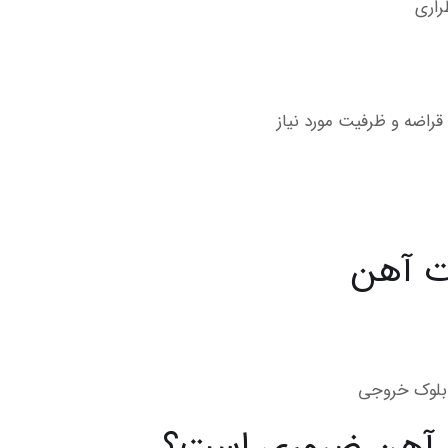
راری
راضه و ظرفیت مورد نیاز
ت آهن
 بلوک خروجی
 آهن ضروری است؟