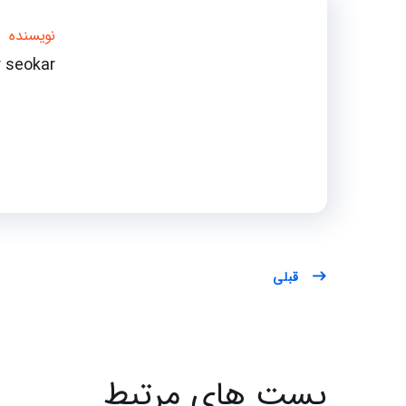
نویسنده
 seokar
قبلی
پست های مرتبط