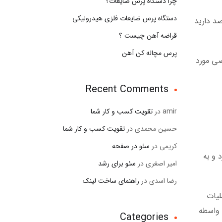
چرا دستگاه پرس ضایعات؟
دستگاه پرس ضایعات فلزی هیدرولیکی
صد دارید
قراضه آهن چیست ؟
پرس مچاله کن آهن
صی مورد
Recent Comments
amir
در
تقویت کسب و کار شما
حسین محمدی
در
تقویت کسب و کار شما
کریمی
در
سئو در صفحه
 و به
امیر اصغری
در
سئو برای رشد
رضا اسدی
در
راهنمای ساخت لینک
لیات
 واسطه
Categories