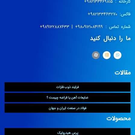
کارخانه :
982133469815+
فاکس:
982133463270+
شماره تماس :
9809121084199+ | 989122887633+
ما را دنبال کنید
مقالات
فرایند ذوب فلزات
ضایعات آهن یا قراضه چیست ؟
فولاد در صنعت ایران و جهان
محصولات
پرس هیدرولیک