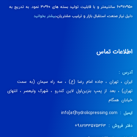
150*70*60 سانتیمتر و با قابلیت تولید بسته های 60*30 نمود. به تدریج به
دلیل نیاز صنعت، استقبال بازار و ترغیب مشتریان،
بیشتر بخوانید
اطلاعات تماس
آدرس :
ایران ، تهران ، جاده امام رضا (ع) ، سه راه سیمان (به سمت
تهران) ، بعد از پمپ بنزین‌اول لاین کندرو ، شهرک ولیعصر ، انتهای
خیابان همگام
ایمیل :
info[at]hydrolicpressing.com
دفتر فروش :
982133575363+