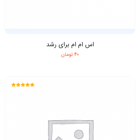
اس ام ام برای رشد
40
تومان
Rated
5.00
out of 5