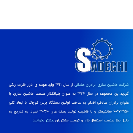
شرکت ماشین سازی برادران صادقی
از سال 1361 وارد عرصه ی بازار فلزات رنگی
گردید.این مجموعه در سال 1364 به عنوان بنیانگذار صنعت ماشین سازی با
عنوان برادران صادقی اقدام به ساخت اولین دستگاه پرس کوچک با ابعاد کلی
150*70*60 سانتیمتر و با قابلیت تولید بسته های 60*30 نمود. به تدریج به
دلیل نیاز صنعت، استقبال بازار و ترغیب مشتریان،
بیشتر بخوانید