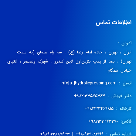
اطلاعات تماس
آدرس :
ایران ، تهران ، جاده امام رضا (ع) ، سه راه سیمان (به سمت
تهران) ، بعد از پمپ بنزین‌اول لاین کندرو ، شهرک ولیعصر ، انتهای
خیابان همگام
ایمیل :
info[at]hydrolicpressing.com
دفتر فروش :
982133575363+
کارخانه :
982133469815+
فاکس:
982133463270+
شماره تماس :
9809121084199+ | 989122887633+