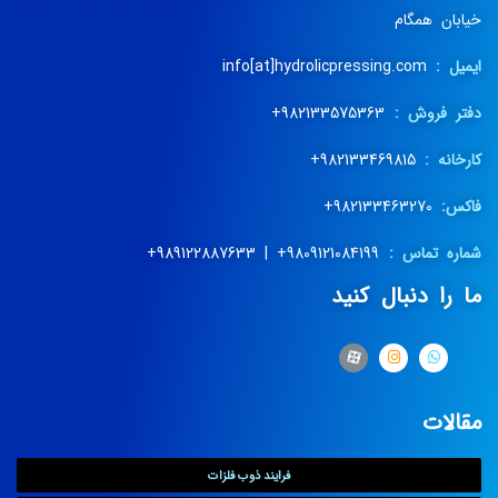
خیابان همگام
ایمیل :
info[at]hydrolicpressing.com
دفتر فروش :
982133575363+
کارخانه :
982133469815+
فاکس:
982133463270+
شماره تماس :
9809121084199+ | 989122887633+
ما را دنبال کنید
مقالات
فرایند ذوب فلزات