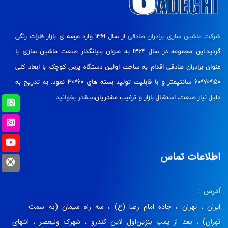
شرکت ماشین سازی برادران صادقی
از سال 1361 وارد عرصه ی بازار فلزات رنگی
گردید.این مجموعه در سال 1364 به عنوان بنیانگذار صنعت ماشین سازی با
عنوان برادران صادقی اقدام به ساخت اولین دستگاه پرس کوچک با ابعاد کلی
150*70*60 سانتیمتر و با قابلیت تولید بسته های 60*30 نمود. به تدریج به
دلیل نیاز صنعت، استقبال بازار و ترغیب مشتریان،
بیشتر بخوانید
اطلاعات تماس
آدرس :
ایران ، تهران ، جاده امام رضا (ع) ، سه راه سیمان (به سمت
تهران) ، بعد از پمپ بنزین‌اول لاین کندرو ، شهرک ولیعصر ، انتهای