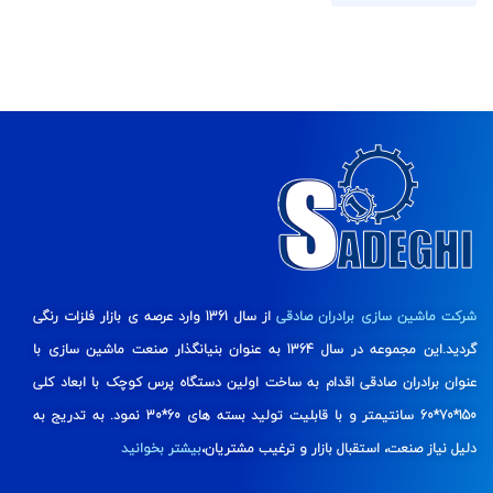
شرکت ماشین سازی برادران صادقی
از سال 1361 وارد عرصه ی بازار فلزات رنگی
گردید.این مجموعه در سال 1364 به عنوان بنیانگذار صنعت ماشین سازی با
عنوان برادران صادقی اقدام به ساخت اولین دستگاه پرس کوچک با ابعاد کلی
150*70*60 سانتیمتر و با قابلیت تولید بسته های 60*30 نمود. به تدریج به
دلیل نیاز صنعت، استقبال بازار و ترغیب مشتریان،
بیشتر بخوانید