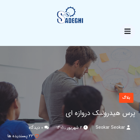
بلاگ
پرس هیدرولیک دروازه ای
Seokar Seokar
2 شهریور , 1401
0 دیدگاه
22
پسندیده ها