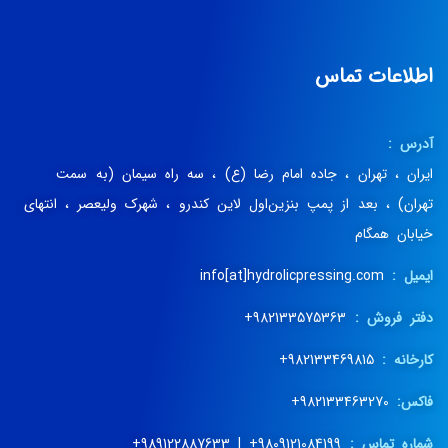
اطلاعات تماس
آدرس :
ایران ، تهران ، جاده امام رضا (ع) ، سه راه سیمان (به سمت
تهران) ، بعد از پمپ بنزین‌اول لاین کندرو ، شهرک ولیعصر ، انتهای
خیابان همگام
ایمیل :
info[at]hydrolicpressing.com
دفتر فروش :
982133575363+
کارخانه :
982133469815+
فاکس:
982133463270+
شماره تماس :
9809121084199+ | 989122887633+