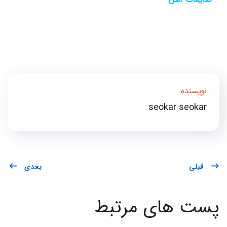
نویسنده
seokar seokar
قبلی
بعدی
پست های مرتبط