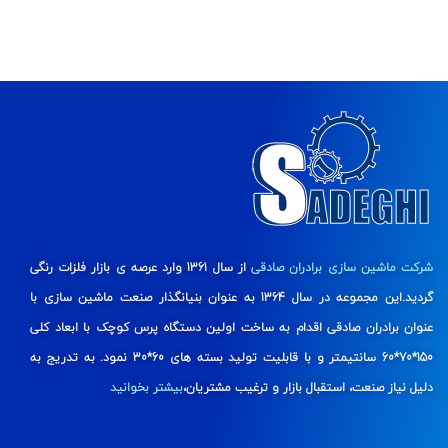
شرکت ماشین سازی برادران صادقی
از سال 1361 وارد عرصه ی بازار فلزات رنگی
گردید.این مجموعه در سال 1364 به عنوان بنیانگذار صنعت ماشین سازی با
عنوان برادران صادقی اقدام به ساخت اولین دستگاه پرس کوچک با ابعاد کلی
150*70*60 سانتیمتر و با قابلیت تولید بسته های 60*30 نمود. به تدریج به
دلیل نیاز صنعت، استقبال بازار و ترغیب مشتریان،
بیشتر بخوانید