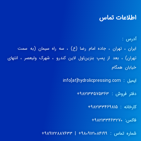
اطلاعات تماس
آدرس :
ایران ، تهران ، جاده امام رضا (ع) ، سه راه سیمان (به سمت
تهران) ، بعد از پمپ بنزین‌اول لاین کندرو ، شهرک ولیعصر ، انتهای
خیابان همگام
ایمیل :
info[at]hydrolicpressing.com
دفتر فروش :
982133575363+
کارخانه :
982133469815+
فاکس:
982133463270+
شماره تماس :
9809121084199+ | 989122887633+