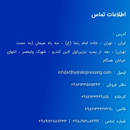
اطلاعات تماس
آدرس :
ایران ، تهران ، جاده امام رضا (ع) ، سه راه سیمان (به سمت
تهران) ، بعد از پمپ بنزین‌اول لاین کندرو ، شهرک ولیعصر ، انتهای
خیابان همگام
ایمیل :
info[at]hydrolicpressing.com
دفتر فروش :
982133575363+
کارخانه :
982133469815+
فاکس:
982133463270+
شماره تماس :
9809121084199+ | 989122887633+