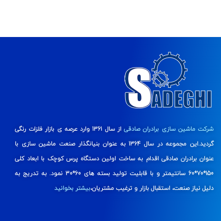
شرکت ماشین سازی برادران صادقی
از سال 1361 وارد عرصه ی بازار فلزات رنگی
گردید.این مجموعه در سال 1364 به عنوان بنیانگذار صنعت ماشین سازی با
عنوان برادران صادقی اقدام به ساخت اولین دستگاه پرس کوچک با ابعاد کلی
150*70*60 سانتیمتر و با قابلیت تولید بسته های 60*30 نمود. به تدریج به
دلیل نیاز صنعت، استقبال بازار و ترغیب مشتریان،
بیشتر بخوانید