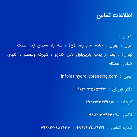
اطلاعات تماس
آدرس :
ایران ، تهران ، جاده امام رضا (ع) ، سه راه سیمان (به سمت
تهران) ، بعد از پمپ بنزین‌اول لاین کندرو ، شهرک ولیعصر ، انتهای
خیابان همگام
ایمیل :
info[at]hydrolicpressing.com
دفتر فروش :
982133575363+
کارخانه :
982133469815+
فاکس:
982133463270+
شماره تماس :
9809121084199+ | 989122887633+