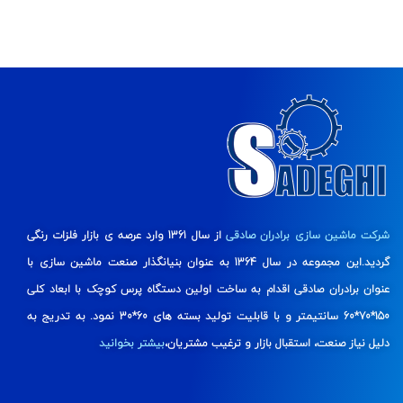
شرکت ماشین سازی برادران صادقی
از سال 1361 وارد عرصه ی بازار فلزات رنگی
گردید.این مجموعه در سال 1364 به عنوان بنیانگذار صنعت ماشین سازی با
عنوان برادران صادقی اقدام به ساخت اولین دستگاه پرس کوچک با ابعاد کلی
150*70*60 سانتیمتر و با قابلیت تولید بسته های 60*30 نمود. به تدریج به
دلیل نیاز صنعت، استقبال بازار و ترغیب مشتریان،
بیشتر بخوانید