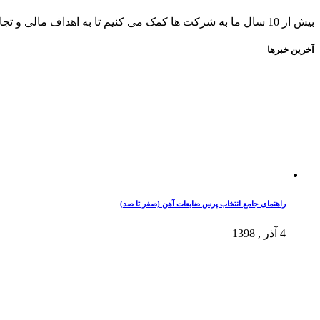
بیش از 10 سال ما به شرکت ها کمک می کنیم تا به اهداف مالی و تجاری خود برسند. اونوم یک آژانس سئو محور مبتنی بر ارزش گذاری است.
آخرین خبرها
راهنمای جامع انتخاب پرس ضایعات آهن (صفر تا صد)
4 آذر , 1398