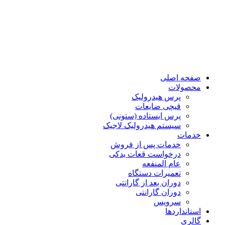
صفحه اصلی
محصولات
پرس هیدرولیک
قیچی ضایعات
پرس ایستاده (ستونی)
سیستم هیدرولیک لاجیک
خدمات
خدمات پس از فروش
درخواست قعات یدکی
عام المنفعه
تعمیرات دستگاه
دوران بعد از گارانتی
دوران گارانتی
سرویس
استانداردها
گالری