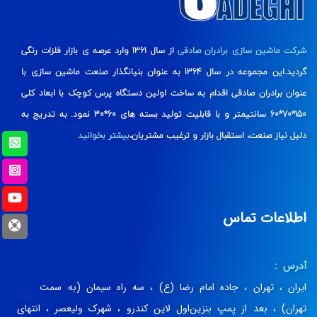
شرکت ماشین سازی برادران صادقی
از سال 1361 وارد عرصه ی بازار فلزات رنگی
گردید.این مجموعه در سال 1364 به عنوان بنیانگذار صنعت ماشین سازی با
عنوان برادران صادقی اقدام به ساخت اولین دستگاه پرس کوچک با ابعاد کلی
150*70*60 سانتیمتر و با قابلیت تولید بسته های 60*30 نمود. به تدریج به
دلیل نیاز صنعت، استقبال بازار و ترغیب مشتریان،
بیشتر بخوانید
اطلاعات تماس
آدرس :
ایران ، تهران ، جاده امام رضا (ع) ، سه راه سیمان (به سمت
تهران) ، بعد از پمپ بنزین‌اول لاین کندرو ، شهرک ولیعصر ، انتهای