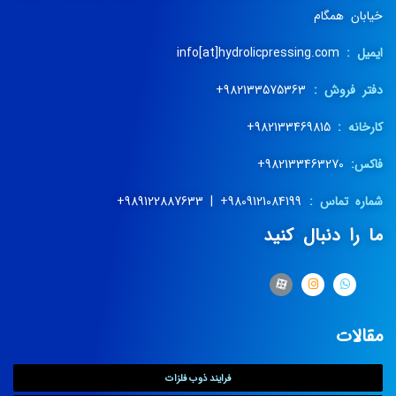
خیابان همگام
ایمیل :
info[at]hydrolicpressing.com
دفتر فروش :
982133575363+
کارخانه :
982133469815+
فاکس:
982133463270+
شماره تماس :
9809121084199+ | 989122887633+
ما را دنبال کنید
مقالات
فرایند ذوب فلزات