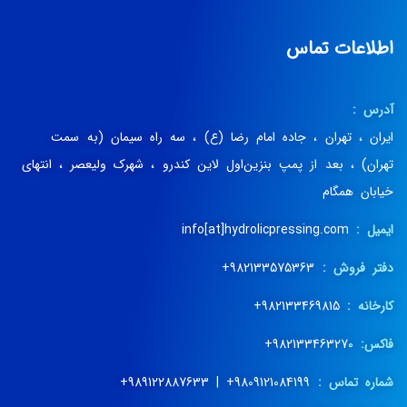
اطلاعات تماس
آدرس :
ایران ، تهران ، جاده امام رضا (ع) ، سه راه سیمان (به سمت
تهران) ، بعد از پمپ بنزین‌اول لاین کندرو ، شهرک ولیعصر ، انتهای
خیابان همگام
ایمیل :
info[at]hydrolicpressing.com
دفتر فروش :
982133575363+
کارخانه :
982133469815+
فاکس:
982133463270+
شماره تماس :
9809121084199+ | 989122887633+