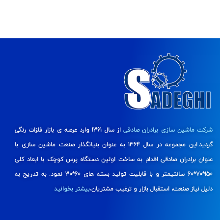
شرکت ماشین سازی برادران صادقی
از سال 1361 وارد عرصه ی بازار فلزات رنگی
گردید.این مجموعه در سال 1364 به عنوان بنیانگذار صنعت ماشین سازی با
عنوان برادران صادقی اقدام به ساخت اولین دستگاه پرس کوچک با ابعاد کلی
150*70*60 سانتیمتر و با قابلیت تولید بسته های 60*30 نمود. به تدریج به
دلیل نیاز صنعت، استقبال بازار و ترغیب مشتریان،
بیشتر بخوانید