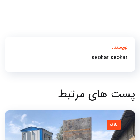
نویسنده
seokar seokar
پست های مرتبط
بلاگ