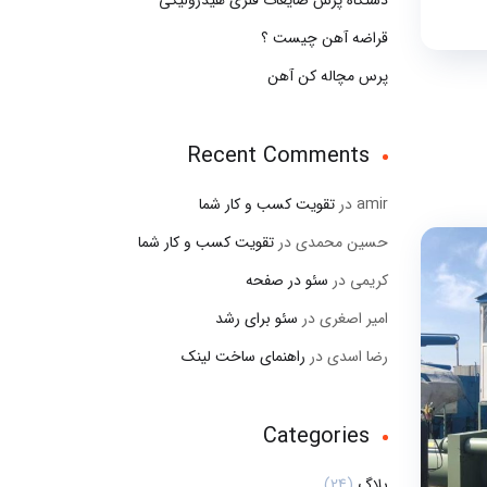
دستگاه پرس ضایعات فلزی هیدرولیکی
قراضه آهن چیست ؟
پرس مچاله کن آهن
Recent Comments
amir
در
تقویت کسب و کار شما
حسین محمدی
در
تقویت کسب و کار شما
کریمی
در
سئو در صفحه
امیر اصغری
در
سئو برای رشد
رضا اسدی
در
راهنمای ساخت لینک
Categories
بلاگ
(24)