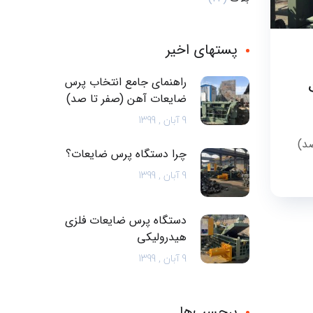
پستهای اخیر
راهنمای جامع انتخاب پرس
ضایعات آهن (صفر تا صد)
9 آبان , 1399
د)
چرا دستگاه پرس ضایعات؟
9 آبان , 1399
دستگاه پرس ضایعات فلزی
هیدرولیکی
9 آبان , 1399
برچسب‌ها