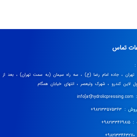
عات تماس
:
، تهران ، جاده امام رضا (ع) ، سه راه سیمان (به سمت تهران) ، بعد از 
اول لاین کندرو ، شهرک ولیعصر ، انتهای خیابان همگام
info[at]hydrolicpressing.com
روش :
982133575363+
 :
982133469815+
98213346327