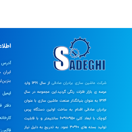
اطلا
آدرس 
ایران 
بنزین‌
شرکت ماشین سازی برادران صادقی
از سال 1361 وارد
عرصه ی بازار فلزات رنگی گردید.این مجموعه در سال
ایمیل :
1364 به عنوان بنیانگذار صنعت ماشین سازی با عنوان
دفتر ف
برادران صادقی اقدام به ساخت اولین دستگاه پرس
کارخانه
کوچک با ابعاد کلی 150*70*60 سانتیمتر و با قابلیت
تولید بسته های 60*30 نمود. به تدریج به دلیل نیاز
فاکس:
0+