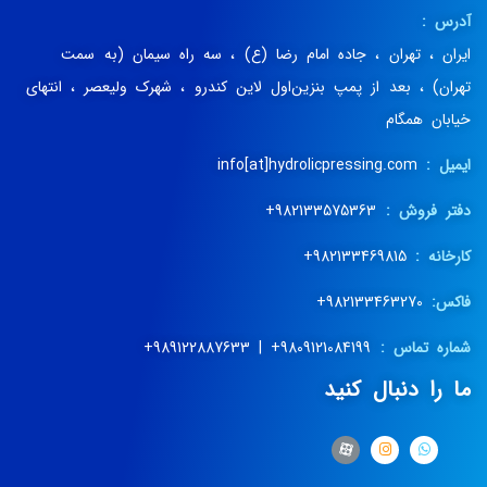
آدرس :
ایران ، تهران ، جاده امام رضا (ع) ، سه راه سیمان (به سمت
تهران) ، بعد از پمپ بنزین‌اول لاین کندرو ، شهرک ولیعصر ، انتهای
خیابان همگام
ایمیل :
info[at]hydrolicpressing.com
دفتر فروش :
982133575363+
کارخانه :
982133469815+
فاکس:
982133463270+
شماره تماس :
9809121084199+ | 989122887633+
ما را دنبال کنید