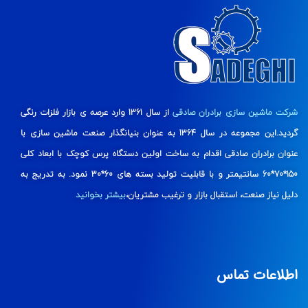
شرکت ماشین سازی برادران صادقی
از سال 1361 وارد عرصه ی بازار فلزات رنگی
گردید.این مجموعه در سال 1364 به عنوان بنیانگذار صنعت ماشین سازی با
عنوان برادران صادقی اقدام به ساخت اولین دستگاه پرس کوچک با ابعاد کلی
150*70*60 سانتیمتر و با قابلیت تولید بسته های 60*30 نمود. به تدریج به
دلیل نیاز صنعت، استقبال بازار و ترغیب مشتریان،
بیشتر بخوانید
اطلاعات تماس