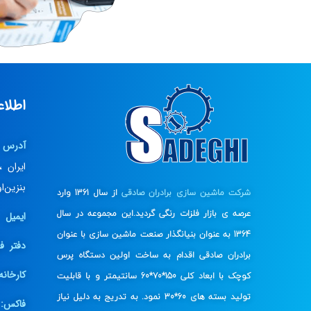
اطلا
آدرس 
ایران 
بنزین‌
شرکت ماشین سازی برادران صادقی
از سال 1361 وارد
عرصه ی بازار فلزات رنگی گردید.این مجموعه در سال
ایمیل :
1364 به عنوان بنیانگذار صنعت ماشین سازی با عنوان
دفتر ف
برادران صادقی اقدام به ساخت اولین دستگاه پرس
کارخانه
کوچک با ابعاد کلی 150*70*60 سانتیمتر و با قابلیت
تولید بسته های 60*30 نمود. به تدریج به دلیل نیاز
فاکس:
0+