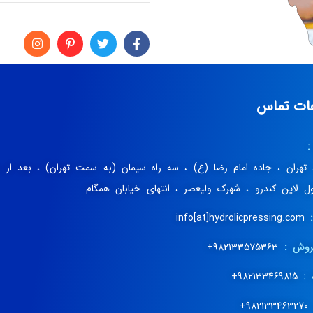
عات تماس
:
، تهران ، جاده امام رضا (ع) ، سه راه سیمان (به سمت تهران) ، بعد از 
اول لاین کندرو ، شهرک ولیعصر ، انتهای خیابان همگام
info[at]hydrolicpressing.com
روش :
982133575363+
 :
982133469815+
98213346327